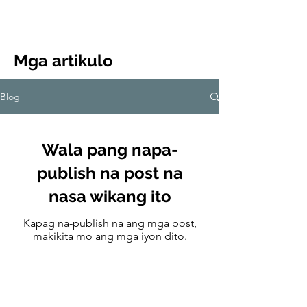
CulturalSpaceAgency
DataBASE
Mga artikulo
Blog
Wala pang napa-
publish na post na
nasa wikang ito
Kapag na-publish na ang mga post,
makikita mo ang mga iyon dito.
Mag-sign up sa aming newsletter upang
malaman ang tungkol sa mga update at