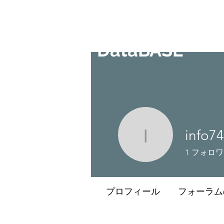
CulturalSpaceAgency
DataBASE
info7
info7477
1
フォロワ
プロフィール
フォーラム