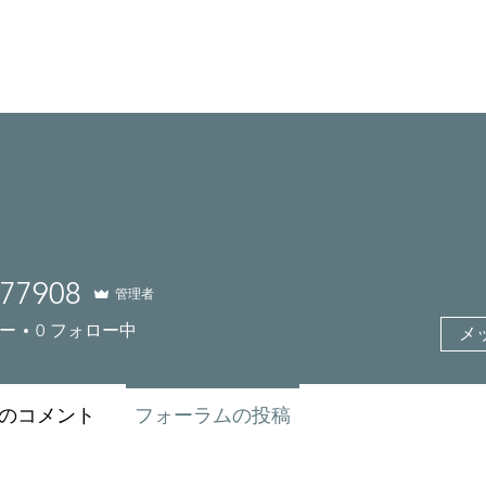
家
コース
ツール+リソース
人物とストー
477908
管理者
908
ー
0
フォロー中
メ
のコメント
フォーラムの投稿