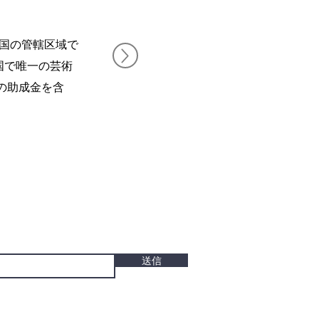
米国の管轄区域で
国で唯一の芸術
の助成金を含
イベント
送信