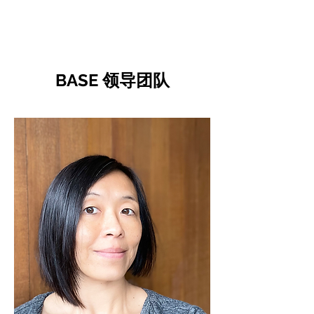
CulturalSpaceAgency
DataBASE
BASE 领导团队