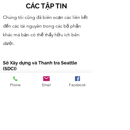
CÁC TẬP TIN
Chúng tôi cũng đã biên soạn các liên kết
đến các tài nguyên trong các bộ phận
khác mà bạn có thể thấy hữu ích bên
dưới.
Sở Xây dựng và Thanh tra Seattle
(SDCI)
Không gian sống / làm việc của nghệ sĩ trong các tòa nhà hiện có
Phone
Email
Facebook
Mua hoặc thuê Artspace
Nghề nghiệp tại nhà
Phương sai từ mã kiểm soát tiếng ồn