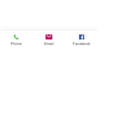
Phone
Email
Facebook
프로그램 업데이트 및 이벤트에 대해 알아보려면
뉴스레터에 가입하세요!
제출하다
©2022년 문화공간국, 시애틀시 예술문화국 후원