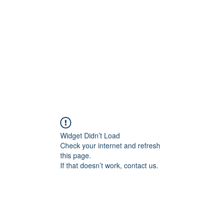
家
コース
ツール+リソース
人物とストー
Widget Didn’t Load
Check your internet and refresh
this page.
If that doesn’t work, contact us.