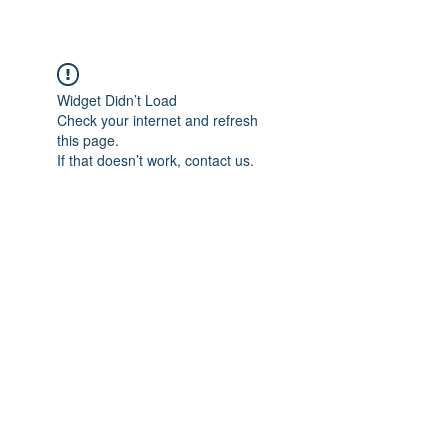
CulturalSpaceAgency
DataBASE
Widget Didn’t Load
Check your internet and refresh
this page.
If that doesn’t work, contact us.