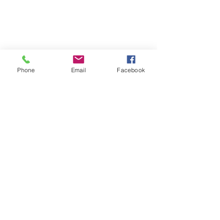
Phone
Email
Facebook
ニュースレターにサインアップして、プログラ
ムの最新情報やイベントについて学びましょう!
送信
©2022 文化空間庁、シアトル市芸術文化局の資金提供