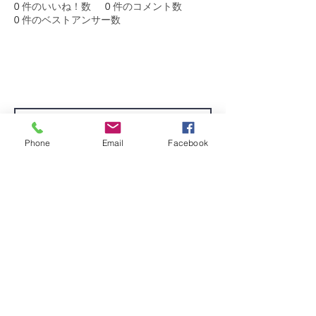
0
件のいいね！数
0
件のコメント数
0
件のベストアンサー数
ニュースレターにサインアップして、プログラ
ムの最新情報やイベントについて学びましょう!
Phone
Email
Facebook
送信
©2022 文化空間庁、シアトル市芸術文化局の資金提供